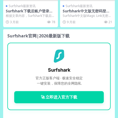
Surfshark最新资讯
Surfshark最新资讯
Surfshark下载后账户登录常
Surfshark中文版无密码登
见问题解决方案
录：Magic Link实测
根据文章内容，Surfshark下载后账
Surfshark中文版Magic Link无密码
户登录问题主要源于密码错误、账
登录功能通过邮件验证彻底告别
3 月前
78
9 月前
21
户未激活或...
密...
Surfshark官网|2026最新版下载
Surfshark
官方正版客户端 · 极速安全稳定
一键安装，保障您的全网隐私
🚀 立即进入官方下载