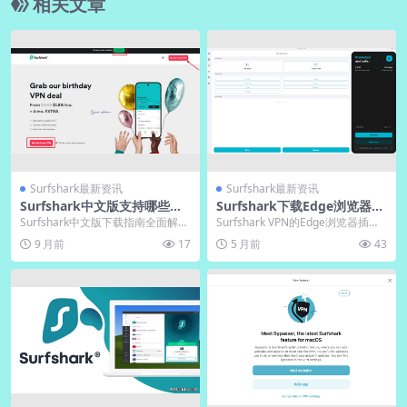
相关文章
Surfshark最新资讯
Surfshark最新资讯
Surfshark中文版支持哪些设
Surfshark下载Edge浏览器插
备？兼容性一览
件兼容性测试结果
Surfshark中文版下载指南全面解
Surfshark VPN的Edge浏览器插件
析，从官网获取到电脑版兼容性分
在最新版本Microsoft Ed...
9 月前
17
5 月前
43
析，帮助用户...