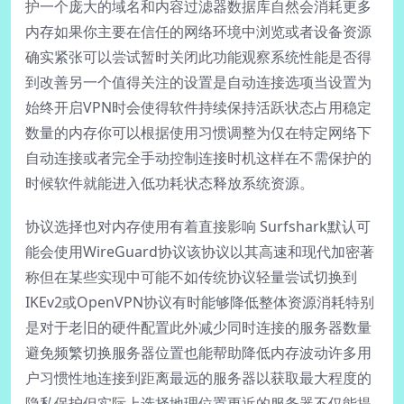
护一个庞大的域名和内容过滤器数据库自然会消耗更多
内存如果你主要在信任的网络环境中浏览或者设备资源
确实紧张可以尝试暂时关闭此功能观察系统性能是否得
到改善另一个值得关注的设置是自动连接选项当设置为
始终开启VPN时会使得软件持续保持活跃状态占用稳定
数量的内存你可以根据使用习惯调整为仅在特定网络下
自动连接或者完全手动控制连接时机这样在不需保护的
时候软件就能进入低功耗状态释放系统资源。
协议选择也对内存使用有着直接影响 Surfshark默认可
能会使用WireGuard协议该协议以其高速和现代加密著
称但在某些实现中可能不如传统协议轻量尝试切换到
IKEv2或OpenVPN协议有时能够降低整体资源消耗特别
是对于老旧的硬件配置此外减少同时连接的服务器数量
避免频繁切换服务器位置也能帮助降低内存波动许多用
户习惯性地连接到距离最远的服务器以获取最大程度的
隐私保护但实际上选择地理位置更近的服务器不仅能提