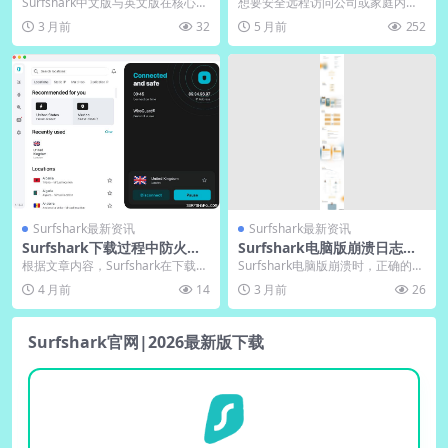
能差异对比分析
接VPN内网方案
Surfshark中文版与英文版在核心VP
想要安全远程访问公司或家庭内网
N功能上基本一致，均支持无限设
资源？无需复杂设置端口映射，利
3 月前
32
5 月前
252
备连接与...
用Surfshark...
Surfshark最新资讯
Surfshark最新资讯
Surfshark下载过程中防火墙
Surfshark电脑版崩溃日志收
设置放行指南
集与上报流程
根据文章内容，Surfshark在下载与
Surfshark电脑版崩溃时，正确的日
安装过程中常被防火墙误判为异常
志收集与上报流程能帮助开发团队
4 月前
14
3 月前
26
连接，导致...
快速定位漏...
Surfshark官网|2026最新版下载