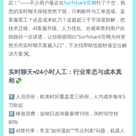
踪！”——不少用户最近在
Surfshark官网
扑了个空，熟
悉的实时聊天按钮突然下线，只剩邮件与工单选项。是
客服罢工？还是成本砍刀？这篇超三千字深度拆解，把
技术迁移、AI客服升级、人力优化、合规审查到用户自
助路径一次讲透，让你彻底明白“Surfshark官网为何突
然关闭实时聊天客服入口”，下次找帮助也能秒速定位解
决方案🛠️。
实时聊天≠24小时人工：行业常态与成本真
相💸
1️⃣ 人员排班：欧美时区覆盖需三班倒，人均成本每年5
万欧起
2️⃣ 峰值浪费：促销日咨询量暴增10倍，闲时却空转
80%
3️⃣ AI替代率：常见“如何退款”“节点列表”问题，机器人