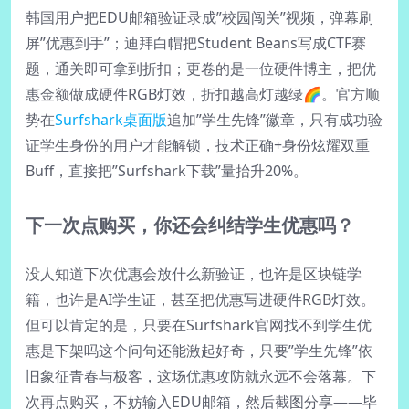
韩国用户把EDU邮箱验证录成”校园闯关”视频，弹幕刷
屏”优惠到手”；迪拜白帽把Student Beans写成CTF赛
题，通关即可拿到折扣；更卷的是一位硬件博主，把优
惠金额做成硬件RGB灯效，折扣越高灯越绿🌈。官方顺
势在
Surfshark桌面版
追加”学生先锋”徽章，只有成功验
证学生身份的用户才能解锁，技术正确+身份炫耀双重
Buff，直接把”Surfshark下载”量抬升20%。
下一次点购买，你还会纠结学生优惠吗？
没人知道下次优惠会放什么新验证，也许是区块链学
籍，也许是AI学生证，甚至把优惠写进硬件RGB灯效。
但可以肯定的是，只要在Surfshark官网找不到学生优
惠是下架吗这个问句还能激起好奇，只要”学生先锋”依
旧象征青春与极客，这场优惠攻防就永远不会落幕。下
次再点购买，不妨输入EDU邮箱，然后截图分享——毕