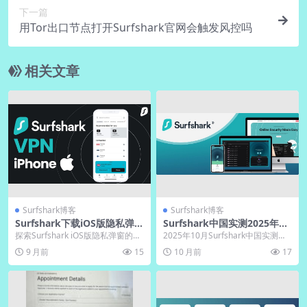
下一篇
用Tor出口节点打开Surfshark官网会触发风控吗
相关文章
Surfshark博客
Surfshark博客
Surfshark下载iOS版隐私弹窗
Surfshark中国实测2025年10
｜官网合规设置
月翻墙稳定教学附电脑版下载
探索Surfshark iOS版隐私弹窗的关
2025年10月Surfshark中国实测，
键作用及其在数字化时代保护个人
电脑版下载全流程秒过墙，镜像获
9 月前
15
10 月前
17
数据的...
取、数...