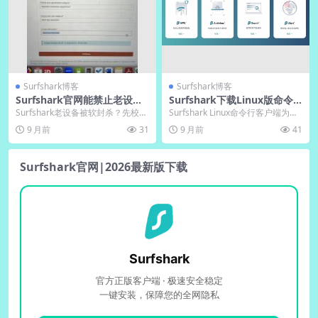
Surfshark博客
Surfshark博客
Surfshark官网能禁止老设备
Surfshark下载Linux版命令
继续登录同一账号吗
行｜Surfshark官网CLI客户端
Surfshark老设备被软封杀？先校准
Surfshark Linux命令行客户端为技
系统时间、卸调试证书、改DNS 8.
术爱好者提供高效安全的终端操作
9 月前
31
9 月前
41
8....
体验...
Surfshark官网|2026最新版下载
Surfshark
官方正版客户端 · 极速安全稳定
一键安装，保障您的全网隐私