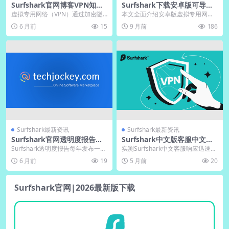
Surfshark官网博客VPN知识
Surfshark下载安卓版可导入
科普文章精选
配置文件｜官网提供OVPN
虚拟专用网络（VPN）通过加密隧
本文全面介绍安卓版虚拟专用网络
道保护您的在线隐私与安全，隐藏
的下载使用与高级配置方法。详细
6 月前
15
9 月前
186
真实IP地址并防止...
讲解从官方渠道安全获...
Surfshark最新资讯
Surfshark最新资讯
Surfshark官网透明度报告发
Surfshark中文版客服中文支
布频率与内容
持响应速度测试
Surfshark透明度报告每年发布一
实测Surfshark中文客服响应迅速，
次，详细涵盖法律请求、服务器技
人工回复通常在一分钟内完成，沟
6 月前
19
5 月前
20
术、公司所有...
通效率高。...
Surfshark官网|2026最新版下载