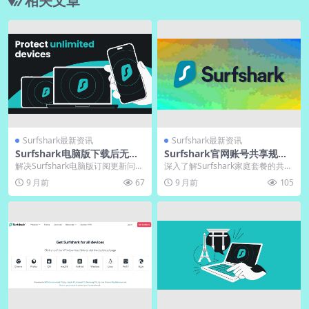
相关文章
Surfshark最新资讯
Surfshark最新资讯
Surfshark电脑版下载后无法
Surfshark官网账号共享规
更新订阅？中文版手动刷新
则：家庭套餐解析
解决Surfshark电脑版订阅更新问题
深入了解Surfshark家庭套餐的共享
通常涉及网络连接优化与软件设置
规则，掌握如何合法合规地在亲友
9 月前
67
9 月前
105
调整。当订...
间共享账号...