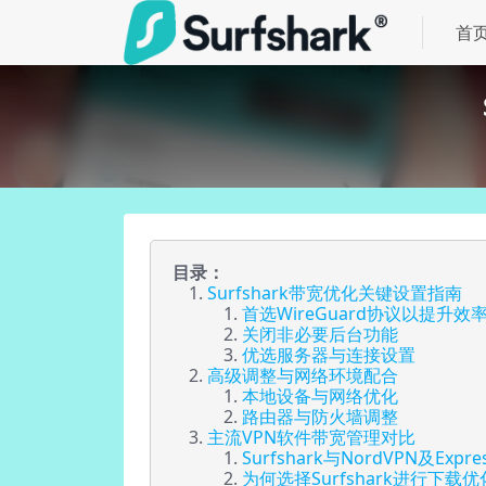
首
目录：
Surfshark带宽优化关键设置指南
首选WireGuard协议以提升效
关闭非必要后台功能
优选服务器与连接设置
高级调整与网络环境配合
本地设备与网络优化
路由器与防火墙调整
主流VPN软件带宽管理对比
Surfshark与NordVPN及Expr
为何选择Surfshark进行下载优