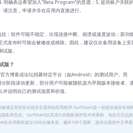
明确表达希望加入“Beta Program”的意愿；5. 提供账户关联
复。请注意，申请并非在应用内直接进行。
主要包括：软件可能不稳定，出现连接中断、崩溃或速度波动；新功
正式发布时可能会被修改或移除。因此，建议仅在备用设备上安
测试版。
测试版？
过官方博客或论坛招募特定平台（如Android）的测试用户。而
但采用分阶段滚动更新，部分用户可能被随机选为早期版本接收者。
队并说明自己的测试场景和价值。
rfshar能够满足您所有在线安全需求的应用程序-Surfshark是一款提供虚拟专用
隐私和安全。Surfshark以其强大的隐私保护技术而著称，包括无日志政
shark在全球拥有超过3200台服务器，遍布100个国家，提供全面的中文界