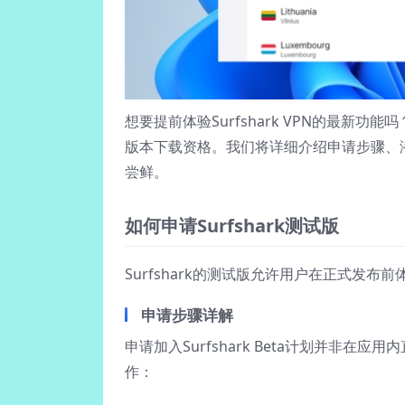
想要提前体验Surfshark VPN的最新功能
版本下载资格。我们将详细介绍申请步骤、
尝鲜。
如何申请Surfshark测试版
Surfshark的测试版允许用户在正式发
申请步骤详解
申请加入Surfshark Beta计划并非
作：