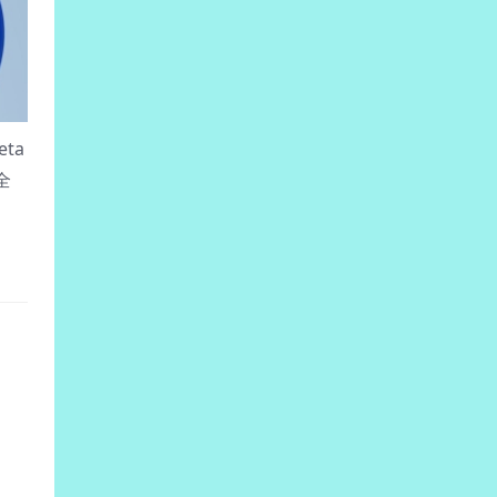
ta
全
。