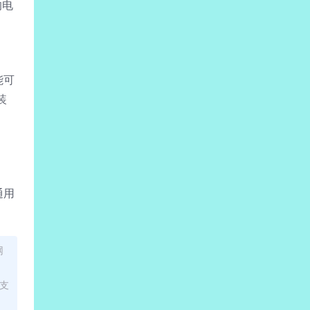
的电
能可
装
通用
网
面支