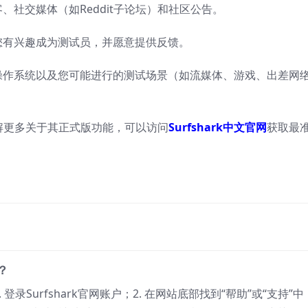
客、社交媒体（如Reddit子论坛）和社区公告。
您有兴趣成为测试员，并愿意提供反馈。
、操作系统以及您可能进行的测试场景（如流媒体、游戏、出差网
想了解更多关于其正式版功能，可以访问
Surfshark中文官网
获取最
？
 登录Surfshark官网账户；2. 在网站底部找到“帮助”或“支持”中