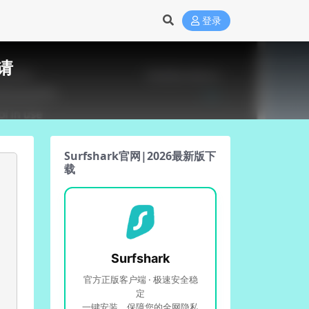
登录
请
Surfshark官网|2026最新版下
载
Surfshark
官方正版客户端 · 极速安全稳
定
一键安装，保障您的全网隐私