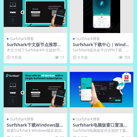
Surfshark博客
Surfshark博客
Surfshark中文版节点推荐｜
Surfshark下载中心｜Windo
官网分类排行榜实时更新
ws/Mac/Android/iOS全平台
本文介绍了Surfshark中文版的节点
Surfshark提供全平台VPN下载，覆
覆盖
选择技巧，官网分类排行榜帮助用
盖Windows、Mac、Androi...
9 月前
17
9 月前
159
户根据地理...
Surfshark博客
Surfshark博客
Surfshark下载Windows版旧
Surfshark电脑版窗口置顶｜
电脑兼容｜官网低配优化
中文界面置顶技巧
探索Surfshark Windows版在老旧
Surfshark电脑版提供全面的下载与
电脑上的兼容表现，通过官网优化
使用指南，涵盖Windows和Mac系