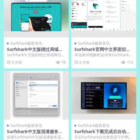
Surfshark最新资讯
Surfshark最新资讯
Surfshark中文版绕过局域
Surfshark官网中文界面切换
网：官网电脑版本地分流设置
设置教程
Surfshark中文版的绕过局域网功能
本指南详细解析如何将Surfshark官
通过智能本地分流技术，让用户自
网及应用程序界面切换为简体中
9 月前
78
6 月前
113
主控制国内...
文。通过定位...
Surfshark最新资讯
Surfshark最新资讯
Surfshark中文版混淆服务器
Surfshark下载完成后自动更
列表：抗封锁
新功能开启建议
探索Surfshark中文版混淆服务器的
开启Surfshark自动更新是守护网络