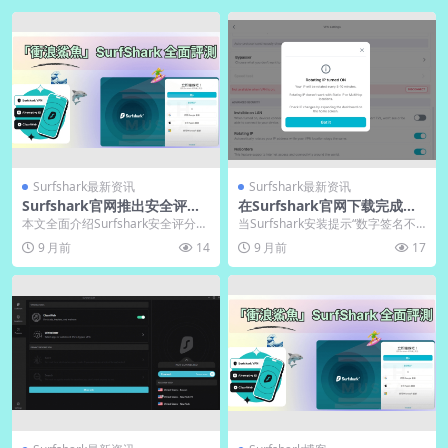
Surfshark最新资讯
Surfshark最新资讯
Surfshark官网推出安全评分
在Surfshark官网下载完成提
｜下载后自检隐私等级
示“签名不一致”还要装吗
本文全面介绍Surfshark安全评分功
当Surfshark安装提示“数字签名不
能的各项特性。该功能通过官网下
一致”时务必立即终止安装，这可能
9 月前
14
9 月前
17
载后即可对...
是文件遭...