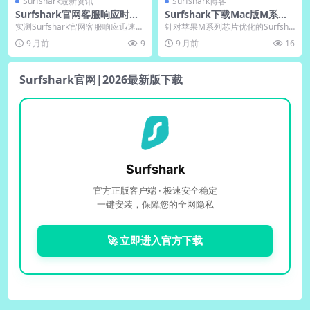
Surfshark最新资讯
Surfshark博客
Surfshark官网客服响应时
Surfshark下载Mac版M系列
间：中文版电脑版24小时实测
芯片优化｜官网性能翻倍
实测Surfshark官网客服响应迅速，
针对苹果M系列芯片优化的Surfsha
全天候中文支持平均30秒内应答，
rk Mac版带来突破性体验。深度重
9 月前
9
9 月前
16
专业团队...
构的应...
Surfshark官网|2026最新版下载
Surfshark
官方正版客户端 · 极速安全稳定
一键安装，保障您的全网隐私
🚀 立即进入官方下载