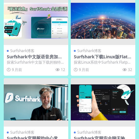
Surfshark博客
Surfshark博客
Surfshark中文版语音房加速
Surfshark下载Linux版Flatp
｜桌面版低延迟模式
ak｜Surfshark官网跨发行版
探索Surfshark中文版下载的独特魅
探索Linux系统中Surfshark Flatpak
力，其全面汉化界面与本地化服务
版本的便捷安装与跨发行版兼...
9 月前
12
9 月前
32
极大降低中...
Surfshark博客
Surfshark博客
Surfshark官网帮助中心常见
Surfshark官网安全聊天验证