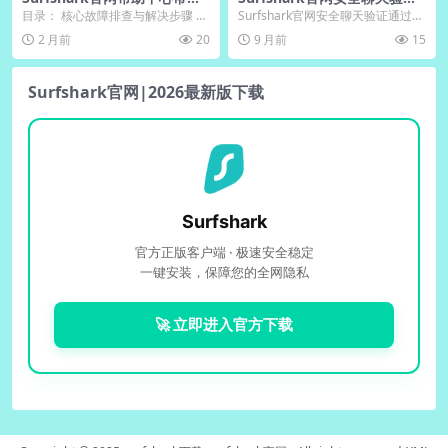
问题自助解决
｜下载后核对密钥图标
目录： 核心故障排查与解决步骤 步
Surfshark官网安全聊天验证通过端
骤一：基础检查 步骤二：网络与连
到端加密与多重认证协议保障通信
2 月前
20
9 月前
15
接问题修复 特...
隐私，有效...
Surfshark官网|2026最新版下载
Surfshark
官方正版客户端 · 极速安全稳定
一键安装，保障您的全网隐私
🚀 立即进入官方下载