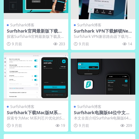
Surfshark博客
Surfshark博客
Surfshark官网最新版下载｜S
Surfshark VPN下载解锁Net
urfshark中文版全平台安全通
flix｜官网节点实时更新
探索Surfshark官网最新版下载及全
Surfshark VPN兼容路由器下载与固
道
平台安全应用指南。文章详细解析
件刷入教程：访问官网下载兼容路
9 月前
203
9 月前
14
官方下载流...
由器固...
Surfshark博客
Surfshark博客
Surfshark下载Mac版M系列
Surfshark电脑版64位中文包
芯片优化｜Surfshark官网性
｜官网镜像免费下载
探索专为Mac M系列芯片优化的Su
本文全面介绍Surfshark电脑版64位
能翻倍
rfshark下载指南，深度解析其性能
系统的中文语言包下载与安装方
9 月前
19
9 月前
209
翻倍特...
法，详细解...