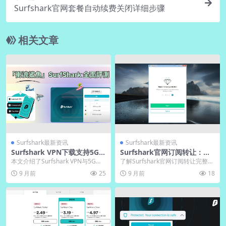
Surfshark官网套餐自动续费关闭详细步骤
相关文章
Surfshark最新资讯
Surfshark最新资讯
Surfshark VPN下载支持5G毫
Surfshark官网订阅转让：中
米波｜官网移动速度翻倍
文版电脑版账号过户教程
本文介绍了Surfshark VPN与5G毫
了解Surfshark官网订阅转让完整流
米波技术结合带来的高速网络体
程，掌握电脑端账号安全过户的关
9 月前
25
9 月前
18
验。通过...
键步骤。文...