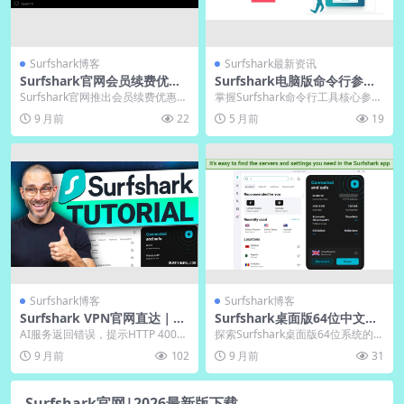
Surfshark博客
Surfshark最新资讯
Surfshark官网会员续费优惠
Surfshark电脑版命令行参数
｜老用户下载新版返现
自动化脚本编写
Surfshark官网推出会员续费优惠，
掌握Surfshark命令行工具核心参
老用户下载新版软件即可返现，助
数，解锁VPN自动化管理高效技
9 月前
22
5 月前
19
您轻松享受...
巧。详解Su...
Surfshark博客
Surfshark博客
Surfshark VPN官网直达｜零
Surfshark桌面版64位中文包
日志政策全球节点加速
｜官网镜像免费下载
AI服务返回错误，提示HTTP 400。
探索Surfshark桌面版64位系统的中
请检查网络连接和请求格式，确保
文包下载与安装方法，帮助用户轻
9 月前
102
9 月前
31
信息正确无...
松获取官...
Surfshark官网|2026最新版下载