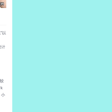
”以
设计
量较
k
、小