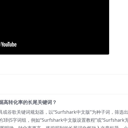
章挖掘高转化率的长尾关键词？
谷歌关键词规划器，以“Surfshark中文版”为种子词，筛选
3到5字词组，例如“Surfshark中文版设置教程”或“Surfshark
意图明确，转化率更高。将挖掘到的长尾词自然融入文章标题、