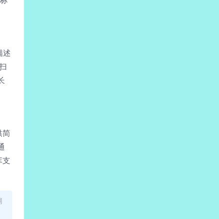
描述
扫
长
供简
通
库支
网