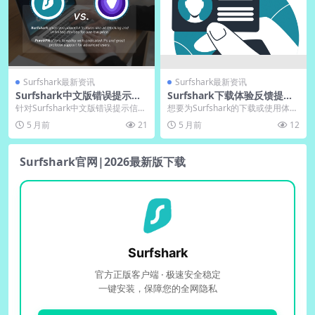
Surfshark最新资讯
Surfshark最新资讯
Surfshark中文版错误提示信
Surfshark下载体验反馈提交
息本地化改进建议
渠道与奖励机制
针对Surfshark中文版错误提示信息
想要为Surfshark的下载或使用体验
本地化改进，本文深入分析了当前
提供反馈并可能获得奖励？最直接
5 月前
21
5 月前
12
翻译生硬、...
的途径是通...
Surfshark官网|2026最新版下载
Surfshark
官方正版客户端 · 极速安全稳定
一键安装，保障您的全网隐私