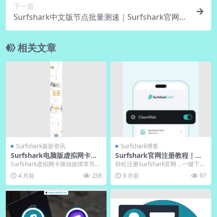
下一篇
Surfshark中文版节点批量测速｜Surfshark官网结
果导出CSV
相关文章
Surfshark最新资讯
Surfshark博客
Surfshark电脑版虚拟网卡驱
Surfshark官网注册教程｜一
动问题排查修复
键下载VPN保护隐私
Surfshark虚拟网卡驱动故障常导致
轻松注册Surfshark官网，一键下载
VPN无法连接、网络中断或系统蓝
VPN，畅享安全网络。电脑版下载
4 月前
238
9 月前
97
屏，根源...
方便快捷...