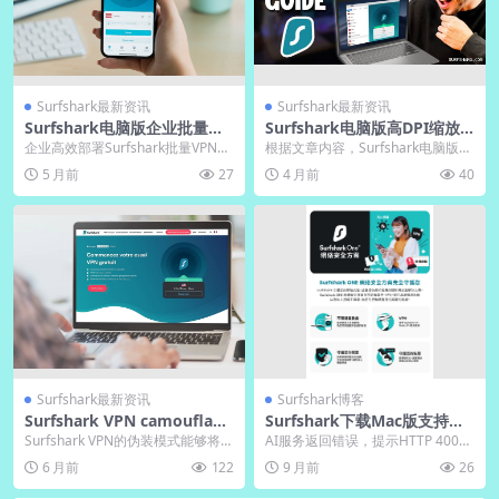
Surfshark最新资讯
Surfshark最新资讯
Surfshark电脑版企业批量授
Surfshark电脑版高DPI缩放
权部署最佳实践
显示优化设置
企业高效部署Surfshark批量VPN授
根据文章内容，Surfshark电脑版在
权的核心在于利用集中管理仪表板
高DPI缩放环境下可能出现界面模
5 月前
27
4 月前
40
实现统一...
糊、文字...
Surfshark最新资讯
Surfshark博客
Surfshark VPN camouflage
Surfshark下载Mac版支持M3
模式如何隐藏VPN流量
芯片｜官网原生优化
Surfshark VPN的伪装模式能够将V
AI服务返回错误，提示HTTP 400。
PN流量巧妙伪装成普通HTTPS流
请检查网络连接和请求格式，确保
6 月前
122
9 月前
26
量...
正确输入参...