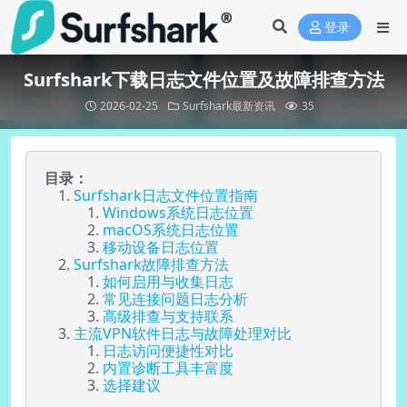
登录
Surfshark下载日志文件位置及故障排查方法
2026-02-25
Surfshark最新资讯
35
目录：
Surfshark日志文件位置指南
Windows系统日志位置
macOS系统日志位置
移动设备日志位置
Surfshark故障排查方法
如何启用与收集日志
常见连接问题日志分析
高级排查与支持联系
主流VPN软件日志与故障处理对比
日志访问便捷性对比
内置诊断工具丰富度
选择建议