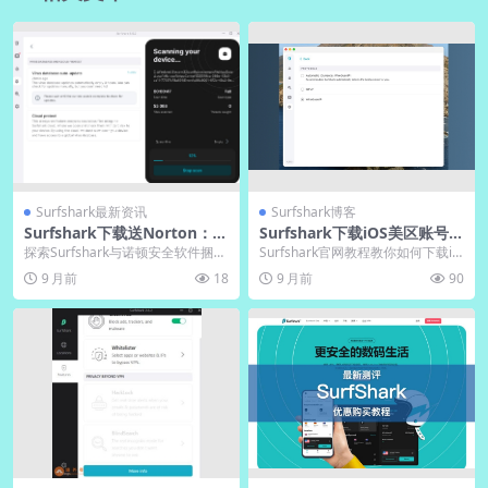
Surfshark最新资讯
Surfshark博客
Surfshark下载送Norton：中
Surfshark下载iOS美区账号共
文版电脑版捆绑杀毒领取
享｜官网教程免信用卡
探索Surfshark与诺顿安全软件捆绑
Surfshark官网教程教你如何下载iO
套餐的完整优势，包括详细下载指
S美区账号，无需信用卡，轻松共享
9 月前
18
9 月前
90
南与电脑版...
账号。...