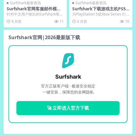
Surfshark最新资讯
Surfshark最新资讯
Surfshark官网客服邮件模
Surfshark下载游戏主机PS5/
板：中文版电脑版退款申请范
Xbox配置方案
针对中文用户推出的Surfshark客服
为PlayStation 5或Xbox Series X|S
文
邮件模板，专门优化了电脑端退款
配置Surfshar...
9 月前
11
6 月前
70
申请处理流...
Surfshark官网|2026最新版下载
Surfshark
官方正版客户端 · 极速安全稳定
一键安装，保障您的全网隐私
🚀 立即进入官方下载