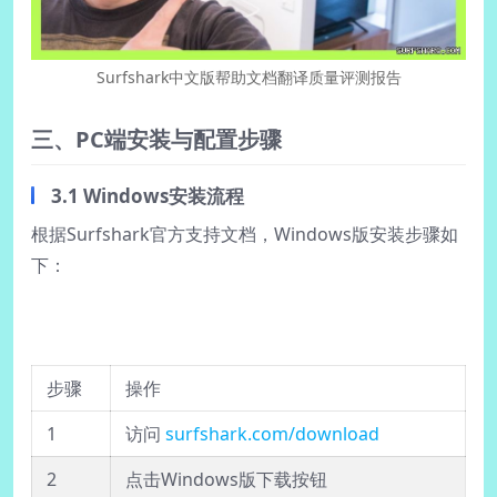
Surfshark中文版帮助文档翻译质量评测报告
三、PC端安装与配置步骤
3.1 Windows安装流程
根据Surfshark官方支持文档，Windows版安装步骤如
下：
步骤
操作
1
访问
surfshark.com/download
2
点击Windows版下载按钮