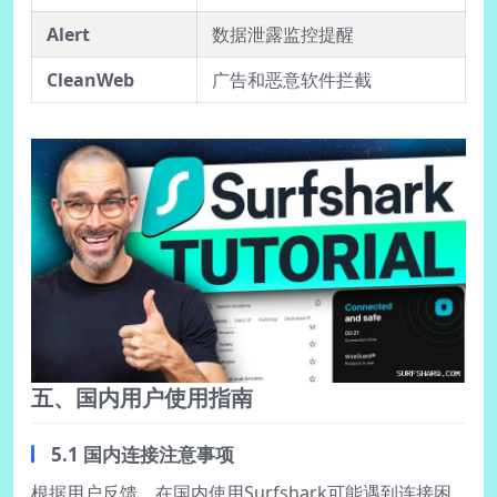
Alert
数据泄露监控提醒
CleanWeb
广告和恶意软件拦截
五、国内用户使用指南
5.1 国内连接注意事项
根据用户反馈，在国内使用Surfshark可能遇到连接困