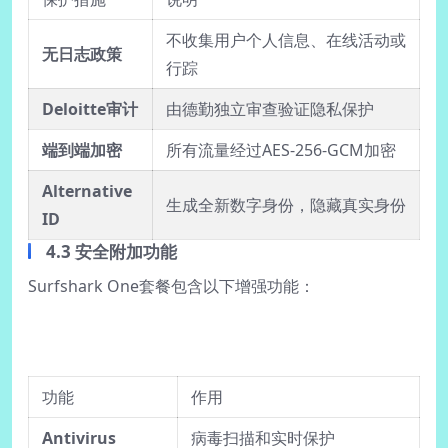
不收集用户个人信息、在线活动或
无日志政策
行踪
Deloitte审计
由德勤独立审查验证隐私保护
端到端加密
所有流量经过AES-256-GCM加密
Alternative
生成全新数字身份，隐藏真实身份
ID
4.3 安全附加功能
Surfshark One套餐包含以下增强功能：
功能
作用
Antivirus
病毒扫描和实时保护