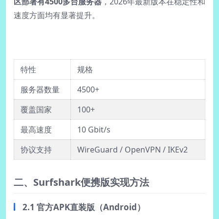
区部署有4500多台服务器
，2026年最新版本在稳定性和
速度方面均有显著提升。
特性
规格
服务器数量
4500+
覆盖国家
100+
最高速度
10 Gbit/s
协议支持
WireGuard / OpenVPN / IKEv2
二、Surfshark便携版实现方法
2.1 官方APK直装版（Android）