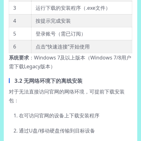
3
运行下载的安装程序（.exe文件）
4
按提示完成安装
5
登录账号（需已订阅）
6
点击“快速连接”开始使用
系统要求
：Windows 7及以上版本（Windows 7/8用户
需下载Legacy版本）
3.2 无网络环境下的离线安装
对于无法直接访问官网的网络环境，可提前下载安装
包：
在可访问官网的设备上下载安装程序
通过U盘/移动硬盘传输到目标设备