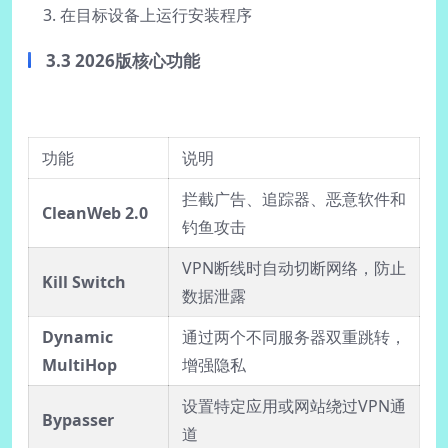
在目标设备上运行安装程序
3.3 2026版核心功能
功能
说明
拦截广告、追踪器、恶意软件和
CleanWeb 2.0
钓鱼攻击
VPN断线时自动切断网络，防止
Kill Switch
数据泄露
Dynamic
通过两个不同服务器双重跳转，
MultiHop
增强隐私
设置特定应用或网站绕过VPN通
Bypasser
道