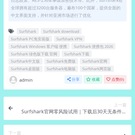
日志政策、AES-256军事级加密技术等。此外，Surfshark在
全球拥有超过3200台服务器，遍布100个国家，提供全面的
中文界面支持，并针对亚洲市场进行了优化
Surfshark
Surfshark download
Surfshark PC免安装版
Surfshark VPN
Surfshark Windows 客户端 便携
Surfshark 便携包 2026
Surfshark 绿色版下载 官网
Surfshark下载
Surfshark中文版
Surfshark免费版
Surfshark官网
Surfshark桌面版
Surfshark电脑版
Surfshark网页版
admin
分享
收藏
点赞(
0
)
上一篇
Surfshark官网零风险试用｜下载后30天无条件退
款
下一篇