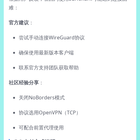
难：
官方建议
：
尝试手动连接WireGuard协议
确保使用最新版本客户端
联系官方支持团队获取帮助
社区经验分享
：
关闭NoBorders模式
协议选用OpenVPN（TCP）
可配合前置代理使用