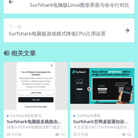
Surfshark电脑版Linux图形界面与命令行对比
下一篇
Surfshark电脑版游戏模式降低CPU占用设置
相关文章
Surfshark最新资讯
Surfshark博客
Surfshark电脑版多跳路由设
Surfshark官网桌面通知设置
置：隐私双重保护
｜Windows/Mac中文提示
探索Surfshark电脑版完整下载安装
本文全面介绍了Surfshark虚拟专用
与多跳路由设置，全面强化在线隐
网络的桌面通知功能，详细说明了
9 月前
13
9 月前
56
私双重保护...
在Wind...