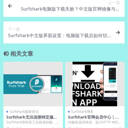
上一篇
Surfshark电脑版下载失败？中文版官网镜像与备
用链接
下一篇
Surfshark中文版界面设置：电脑版下载后如何切
换语言
相关文章
Surfshark最新资讯
Surfshark博客
Surfshark无法连接特定服务
Surfshark官网会员中心｜下
器时的解决方法
载VPN后管理设备数
Surfshark突然罢工别急着卸载，防
AI服务返回错误，提示HTTP 400。
火墙改端口、ISP限流换协议、日志
请检查网络连接和请求格式，确保