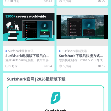
10 月前
43
9 月前
27
点五次...
信息准确无...
Surfshark最新资讯
Surfshark最新资讯
Surfshark电脑版下载后白
Surfshark下载后快捷方式创
屏？中文版UI缓存清理
建与桌面整理
遇到Surfshark电脑版下载后白屏问
想要快速启动Surfshark VPN却找不
题不必担心，通常由缓存冲突或系
到桌面图标？本指南详细讲解如何
9 月前
94
5 月前
17
统兼容性引...
手动创...
Surfshark官网|2026最新版下载