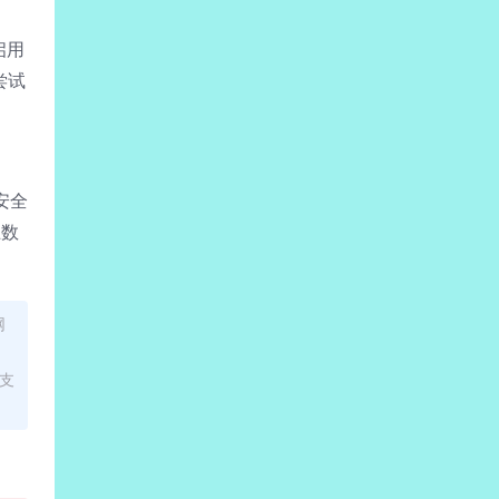
启用
尝试
安全
止数
网
面支