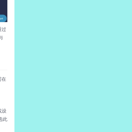
通过
与
需在
或设
选此