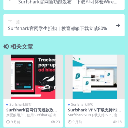
Surfshark官网新功能发布｜下载即可体验WireGu
ard
下一篇
Surfshark官网学生折扣｜教育邮箱下载立减80%
相关文章
Surfshark博客
Surfshark博客
Surfshark官网订阅退款政策
Surfshark VPN下载支持P2P
｜下载前必读条款
｜官网标注高速种子节点
亲爱的用户，使用Surfshark前请详
Surfshark VPN下载支持P2P，官网
读退款政策。官网提供月度、季度
标注高速种子节点，中文版下载方
9 月前
23
9 月前
18
和年度订阅...
便，...