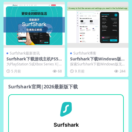
Surfshark最新资讯
Surfshark博客
Surfshark下载游戏主机PS5/
Surfshark下载Windows版无
Xbox配置方案
广告｜Surfshark官网纯净安
为PlayStation 5或Xbox Series X|S
探索Surfshark下载Windows版无广
装包
配置Surfshar...
告体验，获取纯净安装包并享受安
5 月前
68
9 月前
244
全流...
Surfshark官网|2026最新版下载
Surfshark