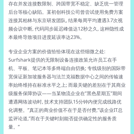
存在并发连接数限制、跨国带宽不稳定、缺乏统一管理
后台等核心缺陷。某初创科技公司曾尝试使用免费方案
连接其柏林与东京研发团队, 结果每周平均遭遇3.7次视
频会议中断, 代码同步延迟峰值达12秒之久, 这种隐性成
本最终导致项目进度延误率达23%。
专业企业方案的价值恰恰体现在这些细微之处:
Surfshark提供的无限制设备连接政策允许员工在手
机、平板、笔记本等多终端自由切换; 专线级别的国际带
宽保证新加坡服务器与法兰克福数据中心之间的传输速
率始终维持在标准水平之上; 而最关键的差别在于其商业
级服务保障协议——当某物流企业在”黑色星期五”期间
遭遇网络波动时, 技术支持团队15分钟内便完成线路优
化调整。”真正的商业价值不在于是否付费,”该企业IT总
监评论道,”而在于关键时刻能否提供确定性的服务质
量。”