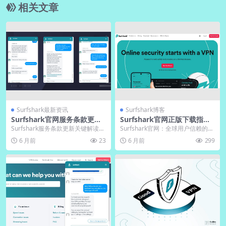
相关文章
Surfshark最新资讯
Surfshark博客
Surfshark官网服务条款更新
Surfshark官网正版下载指
内容重点提示
南：2025最新Surfshark电脑
Surfshark服务条款更新关键解读：
Surfshark官网：全球用户信赖的VP
版安装与Surfshark中文版设
本文提炼隐私政策与用户责任要
N服务入口 在数字化隐私日益受到
6 月前
23
6 月前
299
置全攻略
点，助你快速...
关注的...