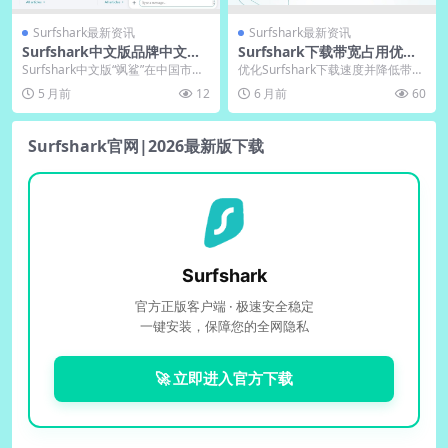
Surfshark最新资讯
Surfshark最新资讯
Surfshark中文版品牌中文名
Surfshark下载带宽占用优化
市场认知度调研
设置推荐参数
Surfshark中文版“飒鲨”在中国市场
优化Surfshark下载速度并降低带宽
的认知度正稳步提升，但目前用户
占用的核心方法包括启用WireGuar
5 月前
12
6 月前
60
更熟悉其...
d...
Surfshark官网|2026最新版下载
Surfshark
官方正版客户端 · 极速安全稳定
一键安装，保障您的全网隐私
🚀 立即进入官方下载