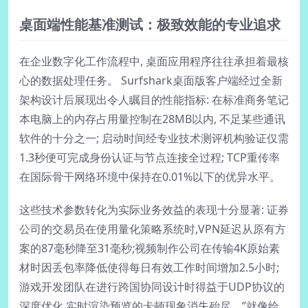
桌面端性能基准测试：极致效能的专业追求
在企业数字化工作流程中, 桌面应用程序往往承担着最核
心的数据处理任务。 Surfshark桌面版客户端经过全新
架构设计后展现出令人瞩目的性能指标: 在标准商务笔记
本电脑上的内存占用量控制在28MB以内, 不足某些通讯
软件的十分之一; 启动时间经专业技术测评机构验证仅需
1.3秒便可完成身份认证与节点连接全过程; TCP重传率
在国际骨干网络环境中保持在0.01%以下的优异水平。
这些技术参数转化为实际业务效益的表现十分显著: 证券
公司的交易员在使用量化策略系统时,VPN延迟从原有方
案的87毫秒降至31毫秒;视频制作公司在传输4K原始素
材时因丢包率降低使得每日有效工作时间增加2.5小时;
游戏开发团队在进行跨国协同设计时得益于UDP协议的
深度优化,实时渲染预览的卡顿现象消失殆尽。”就像给