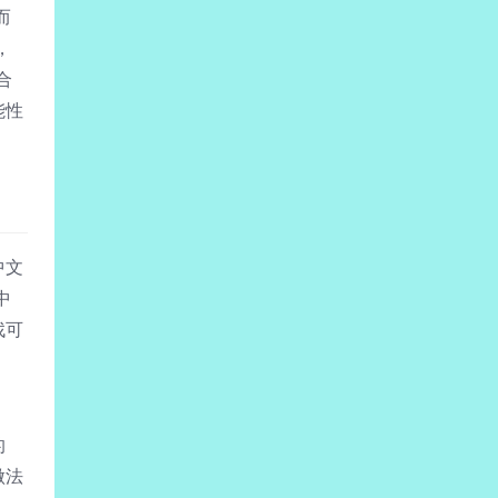
而
，
合
能性
中文
中
找可
的
做法