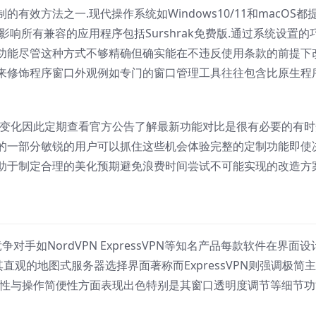
效方法之一.现代操作系统如Windows10/11和macOS都
响所有兼容的应用程序包括Surshrak免费版.通过系统设置的
功能尽管这种方式不够精确但确实能在不违反使用条款的前提下
来修饰程序窗口外观例如专门的窗口管理工具往往包含比原生程
更新而变化因此定期查看官方公告了解最新功能对比是很有必要的有
的一部分敏锐的用户可以抓住这些机会体验完整的定制功能即使
助于制定合理的美化预期避免浪费时间尝试不可能实现的改造方案
争对手如NordVPN ExpressVPN等知名产品每款软件在界面设
其直观的地图式服务器选择界面著称而ExpressVPN则强调极简
能丰富性与操作简便性方面表现出色特别是其窗口透明度调节等细节