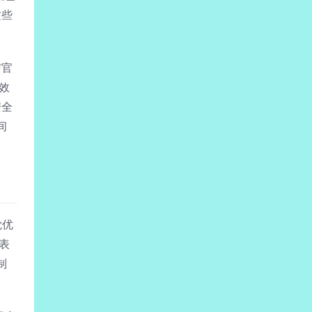
这些
与官
效
安全
间
觉优
表
制