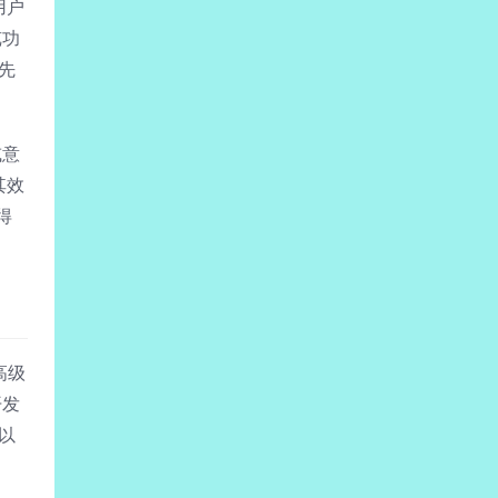
用户
览功
先
或意
其效
得
高级
开发
以