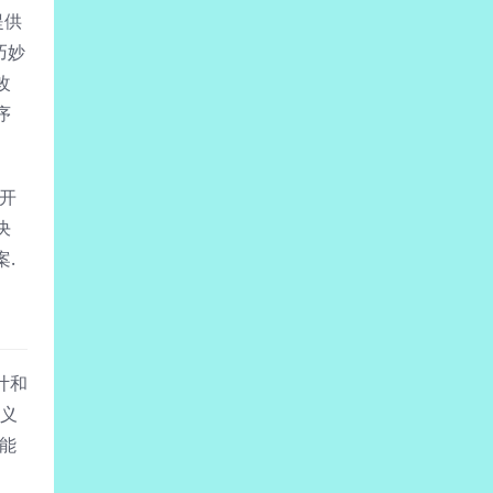
提供
巧妙
改
序
时开
决
.
计和
主义
功能