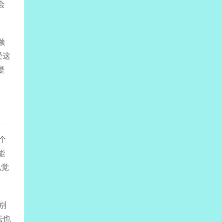
会
颜
受这
是
。
个
能
视觉
别
坛也