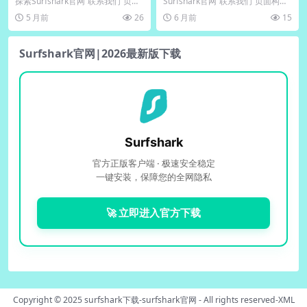
探索Surfshark官网“联系我们”页面
Surfshark官网“联系我们”页面构建
的多层次支持体系，获取高效问题
了高效立体的用户支持体系，通过
5 月前
26
6 月前
15
解决路径...
实时聊天...
Surfshark官网|2026最新版下载
Surfshark
官方正版客户端 · 极速安全稳定
一键安装，保障您的全网隐私
🚀 立即进入官方下载
Copyright © 2025
surfshark下载-surfshark官网
- All rights reserved-
XML