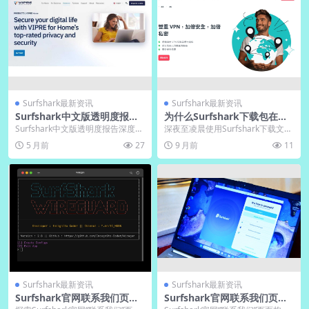
Surfshark最新资讯
Surfshark最新资讯
Surfshark中文版透明度报告
为什么Surfshark下载包在凌
中文摘要发布
晨速度反而翻倍
Surfshark中文版透明度报告深度解
深夜至凌晨使用Surfshark下载文
析：其“无日志”政策是否真实可信？
件，网速实现翻倍提升并非偶然。
5 月前
27
9 月前
11
报告显...
这一现象源于...
Surfshark最新资讯
Surfshark最新资讯
Surfshark官网联系我们页面
Surfshark官网联系我们页面
多渠道支持对比
多渠道支持对比