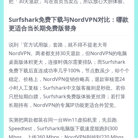
把「30天退款」写在首页当卖点，所以放心大胆体验。
Surfshark免费下载与NordVPN对比：哪款
更适合当长期免费版替身
说到「官方试用版」套路，就不得不提老大哥
NordVPN。两者都支持30天退款，但NordVPN的电脑
桌面版体积更大，连接时偶尔需要排队；而Surfshark
免费下载后直连成功率几乎100%，节点数虽少，却个个
稳定。价格上，NordVPN促销价略高，退款审核需24
小时人工复核；Surfshark中文版客服则是秒批。若你
只想短期白嫖，Surfshark免费版体验更丝滑；若打算
长期持有，NordVPN的专属IP功能更适合外贸党。
实测把两款都装在同一台Win11虚拟机里，先后跑
Speedtest，Surfshark电脑版下载速度能跑到300
Mbps，上传260 Mbps；NordVPN则掉到220 Mbps。