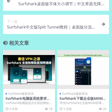
Surfshark桌面版字体大小调节｜中文界面无障碍
设置
下一篇
Surfshark中文版Split Tunnel教程｜桌面版分流应
用
相关文章
Surfshark最新资讯
Surfshark最新资讯
Surfshark电脑版系统要求：
Surfshark下载企业版MDM部
Win/Mac/Linux全支持
署包管理工具
Surfshark电脑版提供全面的网络安
寻找Surfshark企业版MDM部署
全解决方案，支持Windows、Mac
包？核心途径是访问Surfshark官方
9 月前
18
5 月前
20
O...
企...