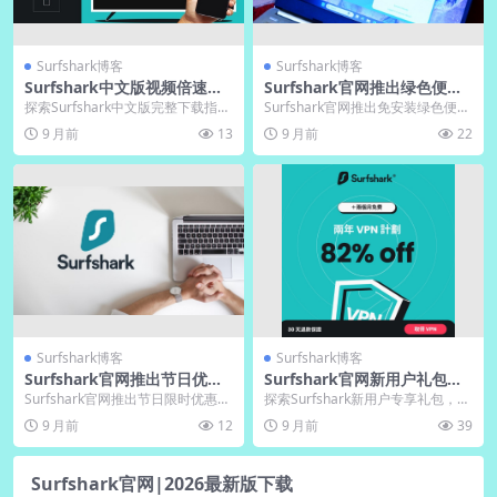
Surfshark博客
Surfshark博客
Surfshark中文版视频倍速播
Surfshark官网推出绿色便携
放｜电脑版节省流量
版｜电脑版免安装解压即用
探索Surfshark中文版完整下载指南
Surfshark官网推出免安装绿色便携
与电脑版专属功能解析。文章深度
版，实现解压即用并自动清除使用
9 月前
13
9 月前
22
解析视频倍...
痕迹，特别...
Surfshark博客
Surfshark博客
Surfshark官网推出节日优惠
Surfshark官网新用户礼包：
｜下载版限时折扣
额外3个月兑换码
Surfshark官网推出节日限时优惠，
探索Surfshark新用户专享礼包，获
针对下载版产品提供大幅折扣，覆
取额外3个月免费服务兑换码，开启
9 月前
12
9 月前
39
盖多种订阅...
超值15...
Surfshark官网|2026最新版下载