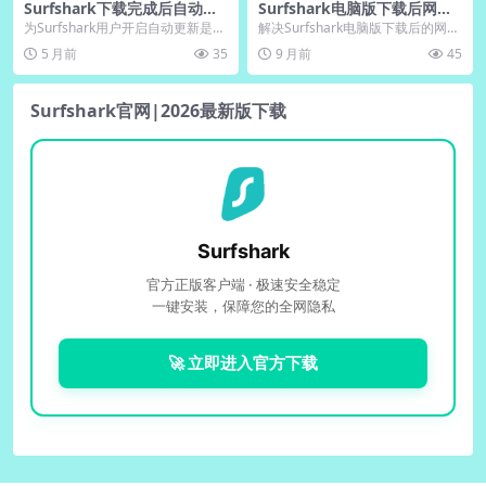
Surfshark下载完成后自动更
Surfshark电脑版下载后网络
新功能开启建议
冲突？中文版虚拟网卡重置
为Surfshark用户开启自动更新是保
解决Surfshark电脑版下载后的网络
障网络安全与性能的关键步骤。该
冲突问题，涵盖虚拟网卡驱动重置
5 月前
35
9 月前
45
功能确保V...
步骤与常见...
Surfshark官网|2026最新版下载
Surfshark
官方正版客户端 · 极速安全稳定
一键安装，保障您的全网隐私
🚀 立即进入官方下载