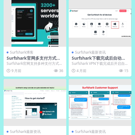
Surfshark博客
Surfshark最新资讯
Surfshark官网多支付方式｜
Surfshark下载完成后自动更
下载VPN支持加密货币
新功能开启建议
Surfshark官网支持多种支付方式，
Surfshark VPN下载完成后开启自动
包括加密货币，让您轻松选择。下
更新，可第一时间获取安全补丁、
9 月前
36
4 月前
15
载电脑版或...
提升连...
Surfshark最新资讯
Surfshark最新资讯