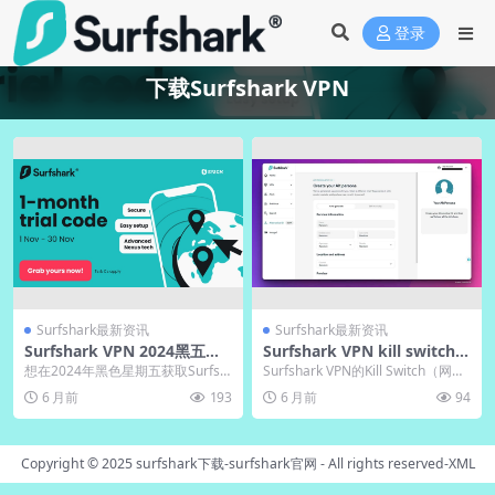
登录
下载Surfshark VPN
Surfshark最新资讯
Surfshark最新资讯
Surfshark VPN 2024黑五优
Surfshark VPN kill switch功
惠码获取攻略
能详解及设置教程
想在2024年黑色星期五获取Surfsh
Surfshark VPN的Kill Switch（网络
ark VPN最高折扣吗？最可靠的方式
封锁开关）是防止VPN意...
6 月前
193
6 月前
94
是...
Copyright © 2025
surfshark下载-surfshark官网
- All rights reserved-
XML