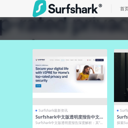
首
Surfshark最新资讯
Sur
Surfshark中文版透明度报告中文摘
Sur
要发布
件功
Surfshark中文版透明度报告深度解析：其“无
探索Su
日志”政策是否真实可信？报告显...
与实用