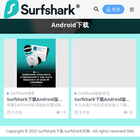
登录
Android下载
Surfshark博客
Surfshark最新资讯
Surfshark下载Android版权
Surfshark下载Android版可
限最小化｜Surfshark官网隐
拆分隧道｜官网教程
探索Surfshark安卓版如何通过权限
本文全面介绍在安卓设备上下载和
私模式
最小化策略强化隐私保护，仅获取
配置Surfshark拆分隧道功能的完整
9 月前
14
9 月前
30
网络连接等...
流程，帮助...
Copyright © 2025
surfshark下载-surfshark官网
- All rights reserved-
XML