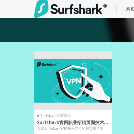
首
Surfshark最新资讯
Surfshark官网职业招聘页面技术岗
位需求
探索Surfshark官网技术岗位招聘需求？本文
深入解析其核心人才要求，涵盖后端...