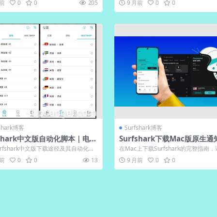
月前
0
0
205
9 月前
0
0
fshark博客
Surfshark博客
fshark中文版自动化脚本｜电脑
Surfshark下载Mac版原生
API
网系统集成
rfshark中文版下载途径及其自动化脚
在Mac上下载Surfshark的完整指南
详细解析电脑版API如何...
绍从官网获取原生应用程序的全过...
月前
0
0
13
9 月前
0
0