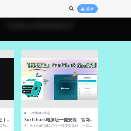
登录
Surfshark博客
验证｜确
Surfshark电脑版一键安装｜官网提
供Win/Mac高速下载
证是确保
Surfshark电脑版提供一键安装体验，支持Wi
ndows与Mac系统，从官网...