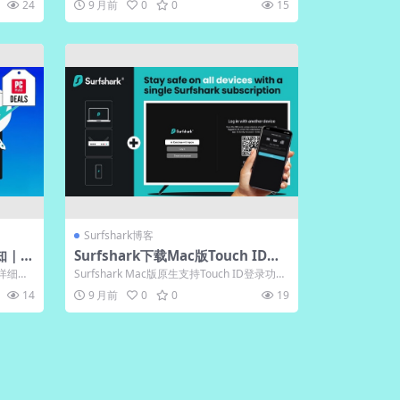
24
9 月前
0
0
15
Surfshark博客
通知｜官
Surfshark下载Mac版Touch ID登
录｜官网原生适配
，详细介
Surfshark Mac版原生支持Touch ID登录功
能，通过生物识别技术提...
14
9 月前
0
0
19