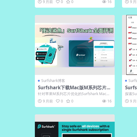
9 月前
0
0
16
9 
Surfshark博客
Sur
Surfshark下载Mac版M系列芯片优
Sur
化｜官网性能翻倍
版中文
针对苹果M系列芯片优化的Surfshark Mac版
探索Su
带来突破性体验。深度重构的应...
本应用，
9 月前
0
0
16
9 