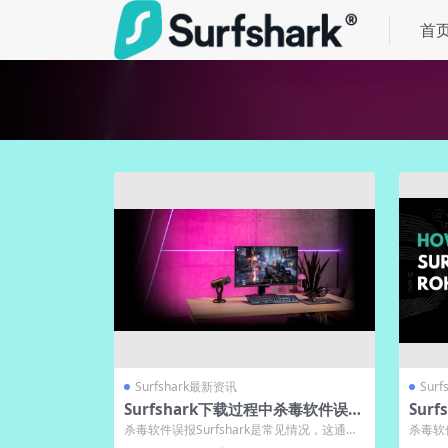
首
Surfshark最新资讯
Sur
Surfshark下载过程中杀毒软件误报
Sur
处理方案
处理
杀毒软件误报Surfshark是常见情况，这通常
杀毒软件
源于VPN加密和修改网络设置的行...
象，主