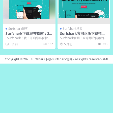
Surfshark博客
Surfshark博客
Surfshark下载完整指南：20
Surfshark官网正版下载指
25最新Surfshark官网正版获
南：2025最新Surfshark电脑
Surfshark下载：开启隐私保护的
Surfshark官网：全球用户信赖的VP
取与Surfshark电脑版安装配
版安装与Surfshark中文版设
第一步 在当今网络环境日益复...
N服务入口 在数字化隐私日益受到
5 月前
132
5 月前
298
置教程
置全攻略
关注的...
Copyright © 2025
surfshark下载-surfshark官网
- All rights reserved-
XML