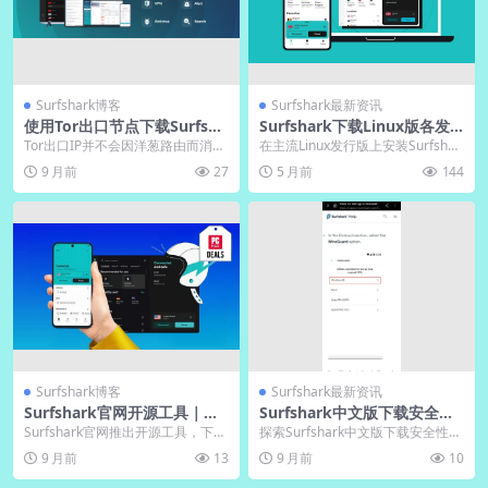
Surfshark博客
Surfshark最新资讯
使用Tor出口节点下载Surfsha
Surfshark下载Linux版各发
rk时出口IP是否会被记录
行版安装命令汇总
Tor出口IP并不会因洋葱路由而消
在主流Linux发行版上安装Surfshar
失，Surfshark官网仍将其写入日志
k VPN的详细命令汇总，涵盖Ubu...
9 月前
27
5 月前
144
并打上...
Surfshark博客
Surfshark最新资讯
Surfshark官网开源工具｜下
Surfshark中文版下载安全
载VPN前验证代码
吗？电脑版独立审计报告解读
Surfshark官网推出开源工具，下载
探索Surfshark中文版下载安全性，
VPN前验证代码，确保网络安全。
从官方渠道验证到加密技术解析。
9 月前
13
9 月前
10
操作简单...
文章深入分...