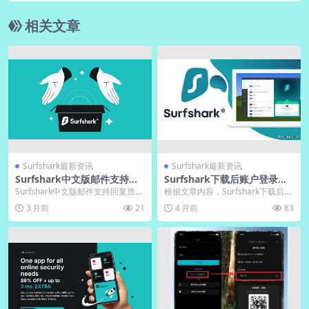
相关文章
Surfshark最新资讯
Surfshark最新资讯
Surfshark中文版邮件支持中
Surfshark下载后账户登录常
文回复质量评估
见问题解决方案
Surfshark中文版邮件支持回复质量
根据文章内容，Surfshark下载后账
高，平均4-8小时响应，语言自然准
户登录问题主要源于密码错误、账
3 月前
21
4 月前
83
确，擅...
户未激活或...