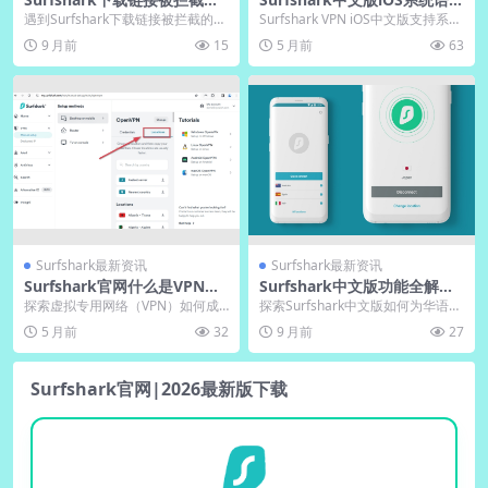
官方验证方法
自动适配设置
遇到Surfshark下载链接被拦截的情
Surfshark VPN iOS中文版支持系统
况常由网络服务商限制或区域管控
语言自动适配，当iPhone设置...
9 月前
15
5 月前
63
导致，本文...
Surfshark最新资讯
Surfshark最新资讯
Surfshark官网什么是VPN新
Surfshark中文版功能全解
手入门指南
析：隐私保护再升级
探索虚拟专用网络（VPN）如何成
探索Surfshark中文版如何为华语用
为您在线隐私与安全的强大盾牌。
户提供便捷高效的网络安全防护。
5 月前
32
9 月前
27
本指南清晰解析VP...
本指南详细...
Surfshark官网|2026最新版下载