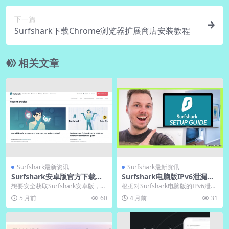
下一篇
Surfshark下载Chrome浏览器扩展商店安装教程
相关文章
Surfshark最新资讯
Surfshark最新资讯
Surfshark安卓版官方下载与
Surfshark电脑版IPv6泄漏防
APK安装包安全获取方式
护测试结果
想要安全获取Surfshark安卓版，务
根据对Surfshark电脑版的IPv6泄漏
必通过官方网站或Google Play商...
防护测试，该软件在默认设置下能
5 月前
60
4 月前
31
有效阻...