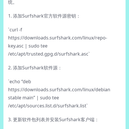
统。
1. 添加Surfshark官方软件源密钥：
`curl -f
https://downloads.surfshark.com/linux/repo-
key.asc | sudo tee
/etc/apt/trusted.gpg.d/surfshark.asc`
2. 添加Surfshark软件源：
`echo “deb
https://downloads.surfshark.com/linux/debian
stable main” | sudo tee
/etc/apt/sources.list.d/surfshark.list`
3. 更新软件包列表并安装Surfshark客户端：