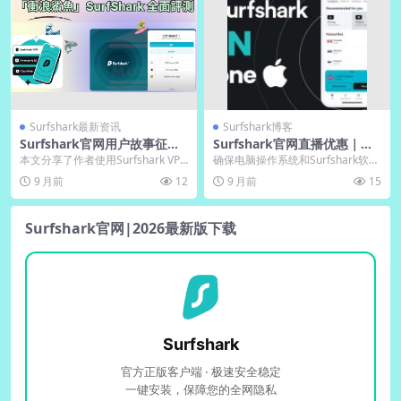
Surfshark最新资讯
Surfshark博客
Surfshark官网用户故事征文
Surfshark官网直播优惠｜限
｜分享下载体验赢年费
时下载送免费月
本文分享了作者使用Surfshark VPN
确保电脑操作系统和Surfshark软件
的全面体验，从官网下载到电脑版
更新至最新版本，增强安全性能。
9 月前
12
9 月前
15
安装，...
使用Sur...
Surfshark官网|2026最新版下载
Surfshark
官方正版客户端 · 极速安全稳定
一键安装，保障您的全网隐私