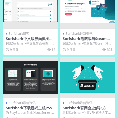
Surfshark博客
Surfshark最新资讯
Surfshark中文版界面截图｜S
Surfshark电脑版与Steam冲
urfshark官网贴纸包免费分享
突？白名单设置
探索Surfshark中文版界面截图，直
探索Surfshark电脑版与Steam冲突
观展示其简洁设计与多语言支持，
的深层原因及专业解决方案。文章
9 月前
12
9 月前
305
帮助用户快...
详细解...
Surfshark最新资讯
Surfshark最新资讯
Surfshark下载游戏主机PS5/
Surfshark官网企业解决方案
Xbox配置方案
咨询入口指引
为 PlayStation 5 或 Xbox Series X|
寻找Surfshark企业VPN解决方案？
S 配置 Sur...
直接访问官网底部点击“企业解决方