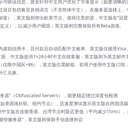
示与错误信息，甚至针对中文用户优化了字体显示（如更清晰的
过语言包切换至其他语言（不含简体中文）。在服务器选择上，
加坡），英文版则突出欧美节点。值得注意的是，中文版在“设置
定义），以减少用户困惑；英文版则完整保留所有Beta选项。
虚拟信用卡，且付款后自动匹配中文账单。英文版仅接受Visa
户管理方面，中文版提供7×24小时中文在线客服，英文版则为英文邮件
（仅限中国区+86），英文版仅需邮箱。若用户使用中文版订阅
外汇兑换。
（Obfuscated Servers），能更稳定绕过深度包检测
”（如美国洛杉矶、纽约节点），且速度测试显示英文版在跨国流
0%。但中文版在连接香港、台湾节点时延迟更低（平均减少15ms）
“最快服务器”，英文版则保留手动选择协议