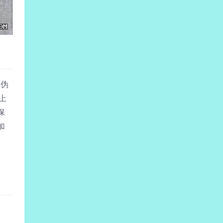
、伪
上
保
加