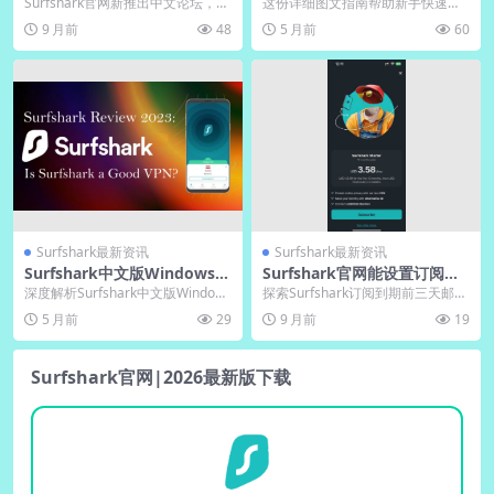
｜VPN下载经验交流
程中文解说视频
Surfshark官网新推出中文论坛，用
这份详细图文指南帮助新手快速掌
户可在此分享VPN下载和使用经
握Surfshark中文版使用技巧，从安
9 月前
48
5 月前
60
验，交流网...
装注册到首...
Surfshark最新资讯
Surfshark最新资讯
Surfshark中文版Windows客
Surfshark官网能设置订阅到
户端菜单翻译准确性
期前三天邮件提醒吗
深度解析Surfshark中文版Windows
探索Surfshark订阅到期前三天邮件
客户端菜单翻译的精准度与专业
提醒设置方法，了解其如何帮助用
5 月前
29
9 月前
19
性。其...
户避免服务...
Surfshark官网|2026最新版下载