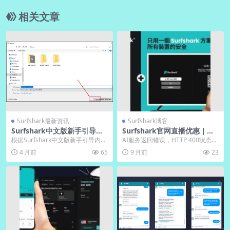
相关文章
Surfshark最新资讯
Surfshark博客
Surfshark中文版新手引导教
Surfshark官网直播优惠｜限
程中文解说视频
时下载送免费月
根据Surfshark中文版新手引导内
AI服务返回错误，HTTP 400状态
容，这是一款专为简体中文用户优
码。请检查网络连接和请求参数，
4 月前
65
9 月前
23
化的VPN服...
确保正确无误...