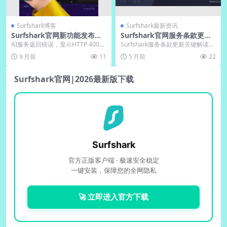
Surfshark博客
Surfshark最新资讯
Surfshark官网新功能发布｜
Surfshark官网服务条款更新
下载即可体验WireGuard
内容重点提示
AI服务返回错误，显示HTTP 400状
Surfshark服务条款更新关键解读：
态码。请检查网络连接，确保输入
本文提炼隐私政策与用户责任要
9 月前
11
5 月前
22
信息格式正...
点，助你快速...
Surfshark官网|2026最新版下载
Surfshark
官方正版客户端 · 极速安全稳定
一键安装，保障您的全网隐私
🚀 立即进入官方下载