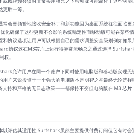
件下载或视频会议时非常实用相比之下移动版可能简化了这些功能
然更胜一筹。
通常会更频繁地接收安全补丁和新功能因为桌面系统往往面临更
3芯片的优化确保了这些更新不会影响系统稳定性而移动版可能在某些
置和协议选项让用户可以根据自己的需求调整安全级别例如如果
rd协议这在M3芯片上运行得异常流畅总之通过选择 Surfshar
控制权。
fshark允许用户在同一个账户下同时使用电脑版和移动版实现无
乐的用户来说投资于一个强大的电脑版本是明智之举最终无论选择
限设备支持和严格的无日志政策——都保持不变但电脑版在 M3 芯片
以评估其适用性 Surfshark虽然主要提供付费订阅但它有时会