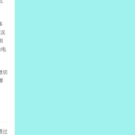
以
多
情况
用
k电
缝切
哪
通过