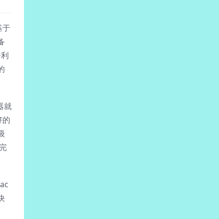
基于
备
分利
的
器就
好的
级
载完
ac
快