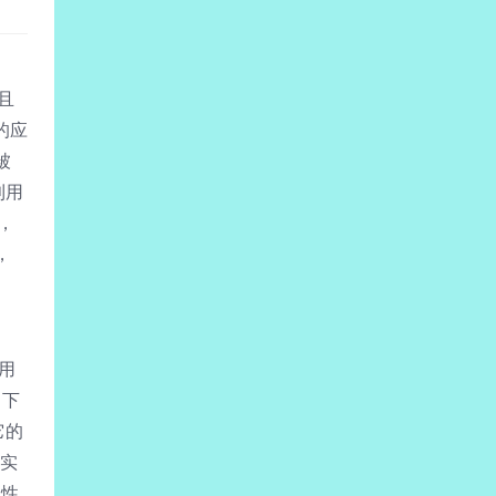
且
的应
被
利用
，
，
用
。下
它的
在实
定性