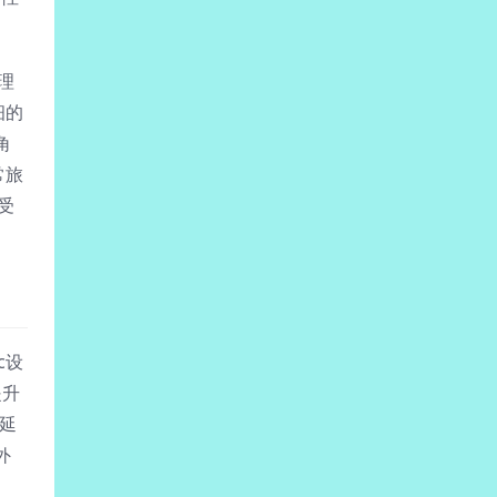
理
细的
角
常旅
受
c设
提升
少延
外