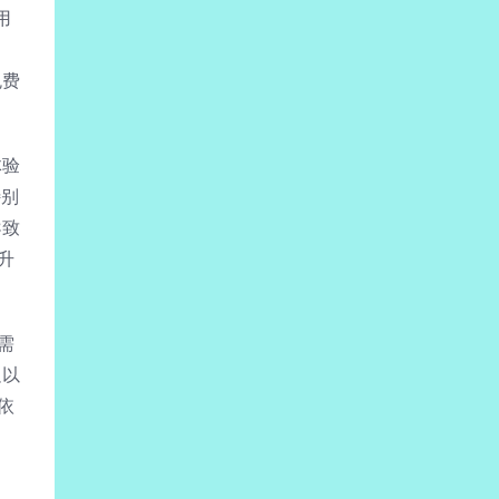
用
免费
体验
特别
导致
升
需
足以
依