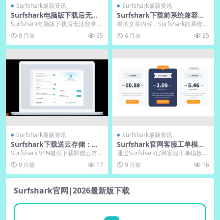
Surfshark最新资讯
Surfshark最新资讯
Surfshark电脑版下载后无法
Surfshark下载前系统兼容性
登录？中文版账号解封申诉
检查清单
Surfshark电脑版下载后无法登录通
根据文章内容，Surfshark的系统兼
常由网络不稳定、软件版本过旧或
容性检查清单覆盖Windows、mac
9 月前
95
4 月前
25
防火墙拦截...
O...
Surfshark最新资讯
Surfshark最新资讯
Surfshark下载送云存储：中
Surfshark官网客服工单模
文版电脑版加密空间开通
板：快速解决问题
Surfshark VPN提供下载即赠云存储
通过Surfshark官网客服工单模板快
的一站式加密解决方案，集网络保
速解决网络推广中的技术问题，提
9 月前
17
9 月前
16
护与安...
升连接稳定...
Surfshark官网|2026最新版下载