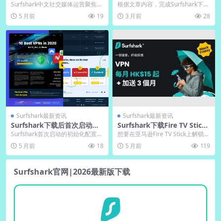
文官方账号运营
建与桌面整理
Surfshark中文社交媒体运营聚焦数
根据文章内容，完成Surfshark下载
字隐私与网络安全，通过微博、微
后，可通过开始菜单或安装目录手
5 月前
19
3 月前
28
信、B站等...
动创建桌面...
Surfshark最新资讯
Surfshark最新资讯
Surfshark下载后首次启动初
Surfshark下载Fire TV Stick
始化配置向导
亚马逊设备适配版
Surfshark首次启动的初始化配置向
想要在亚马逊Fire TV Stick上解锁全
导通过简洁直观的步骤，引导用户
球流媒体并保护隐私？本指南详细
5 月前
18
5 月前
119
快速完成V...
讲解...
Surfshark官网|2026最新版下载