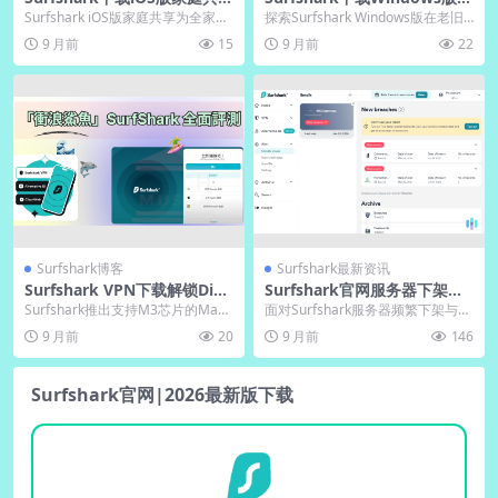
｜官网订阅共享规则
电脑兼容｜官网低配优化
Surfshark iOS版家庭共享为全家提
探索Surfshark Windows版在老旧
供一站式网络安全解决方案，支持
电脑上的兼容表现，通过官网优化
9 月前
15
9 月前
22
无限设...
方案...
Surfshark博客
Surfshark最新资讯
Surfshark VPN下载解锁Disn
Surfshark官网服务器下架：
ey+｜官网流媒体清单
中文版电脑版失效节点替换
Surfshark推出支持M3芯片的Mac
面对Surfshark服务器频繁下架与节
版，官网优化体验升级，带来流畅
点失效问题，这份指南提供快速诊
9 月前
20
9 月前
146
网络。中...
断方法与高...
Surfshark官网|2026最新版下载