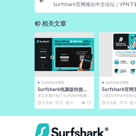
Surfshark官网推出中文论坛｜VPN
相关文章
Surfshark博客
Surfshark博客
Surfshark电脑版快捷键
Surfshark官
汇总｜中文版效率翻倍
订阅｜下载漏洞
本文全面介绍了Surfshark电脑版
订阅Surfshark安
的使用技巧与功能特点，包括正
取漏洞提醒与防护措
9 月前
0
0
15
9 月前
0
确下载官方版本...
范数据泄露风险...