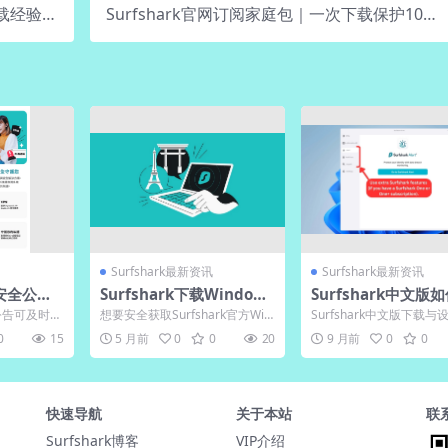
下载经验交
Surfshark官网订阅家庭包｜一次下载保护10台
流
设备
Surfshark最新资讯
Surfshark最新资讯
网安全公告
Surfshark下载Windows
Surfshark中文版
提醒邮件
版64位系统安装包获取
换繁体界面？
全公告可及时获
想要安全获取Surfshark官方Win
Surfshark中文版下载
施，有效防
dows 64位安装包？最可靠的途
略，详解从官方渠道安全
0
15
5 月前
0
0
20
9 月前
0
0
径是直...
界面语言自由切...
快速导航
关于本站
联
Surfshark博客
VIP介绍