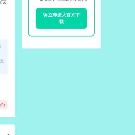
确或
🚀 立即进入官方下
载
网
面支
(
0
)